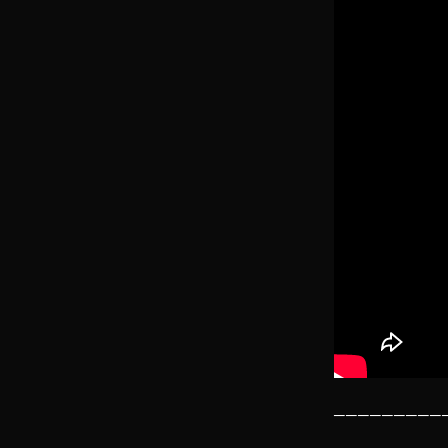
─────────