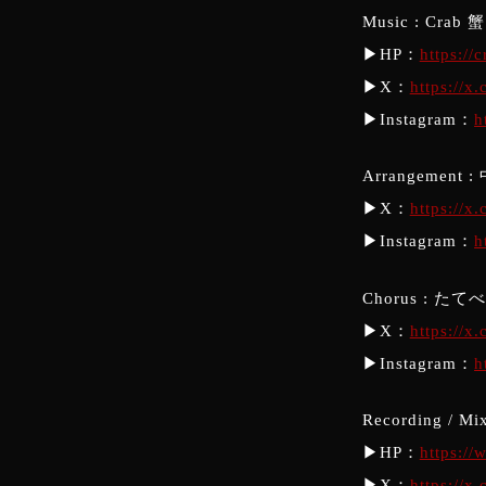
Music : Crab 蟹
▶︎HP：
https://
▶︎X：
https://x
▶︎Instagram：
h
Arrangement
▶︎X：
https://x
▶︎Instagram：
h
Chorus : たてべ
▶︎X：
https://x
▶︎Instagram：
h
Recording / 
▶︎HP：
https:/
▶︎X：
https://