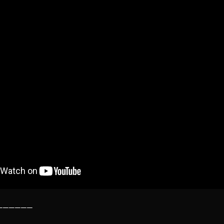
──────