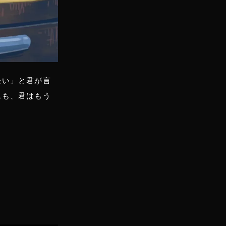
たい」と君が言
スも、君はもう