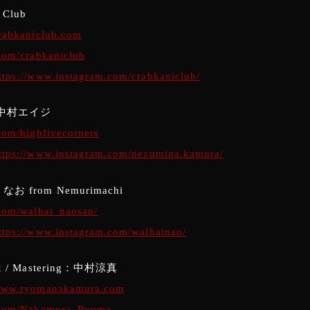
 Club
crabkaniclub.com
.com/crabkaniclub
ttps://www.instagram.com/crabkaniclub/
 : 中村エイジ
.com/highfivecorners
ttps://www.instagram.com/nezumina.kamura/
 なお from Nemurimachi
.com/walhai_naosan/
ttps://www.instagram.com/walhainao/
Mix / Mastering：中村涼真
/www.ryomanakamura.com
x.com/Nakamura_Ryoma