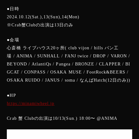
●日時
2024.10.12(Sat.),13(Sun),14(Mon)
※Crab蟹Clubの出演は13日のみ
●会場
心斎橋 ライブハウス20ヶ所( club vijon / hills パン工
場 / ANIMA / SUNHALL / FANJ twice / DROP / VARON /
BEYOND / AtlantiQs / Pangea / BRONZE / CLAPPER / BI
GCAT / CONPASS / OSAKA MUSE / FootRock&BEERS /
OSAKA RUIDO / JANUS / soma / なんばHatch(12日のみ))
●HP
https://minamiwheel.jp
Crab 蟹 Clubの出演は10/13(Sun.) 18:00〜 @ANIMA