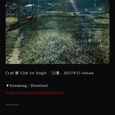
Crab 蟹 Club 1st Single 「22番」2021/9/15 release.
▼Streaming / Download
https://big-up.style/uAHL8ZvLmp
———-