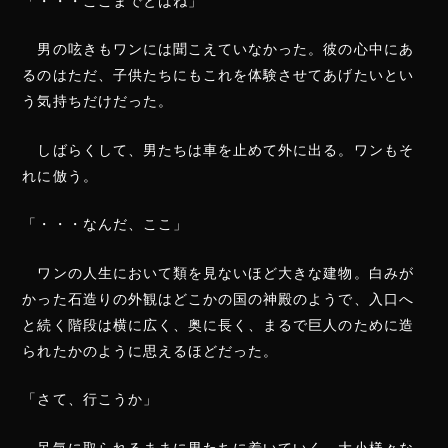
「・・・ここまでとはね」
男の呟きもワンには聞こえていなかった。彼の心中にあ
るのはただ、子供たちにもこれを体験させてあげたいとい
う気持ちだけだった。
しばらくして、男たちは車を止めて外に出る。ワンもそ
れに倣う。
「・・・なんだ、ここ」
ワンの人生において類を見ないほど大きな建物。白みが
かった石造りの外観はどこかの国の神殿のようで、入口へ
と続く階段は横に広く、奥に長く、まるで巨人のために造
られたかのように思えるほどだった。
「さて、行こうか」
呆気に取られるままに男たちに着いていく。大小様々な