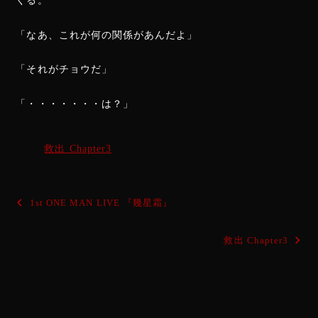
くる。
「なあ、これが何の関係があんだよ」
「それがチョウだ」
「・・・・・・・は？」
救出 Chapter3
投
1st ONE MAN LIVE 『幾星霜』
稿
救出 Chapter3
ナ
ビ
ゲ