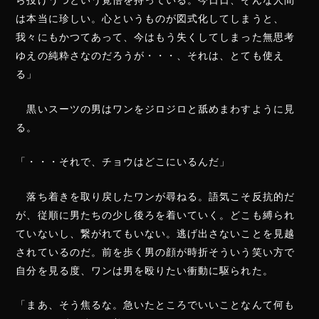
ら投げうつという覚悟を持っている。今日日、そんな人間
は本当に珍しい。心というものが図式化してしまうと、
我々にもかつてあって、今はもう失くしてしまった無思考
ゆえの純粋さなのだろうが・・・、それは、とても使え
る」
黒いスーツの男はワンをジロジロと舐めまわすように見
る。
「・・・それで、チョウはどこにいるんだ」
落ち着きを取り戻したワンが尋ねる。語気こそ反抗的だ
が、従順に男たちの少し後ろを着いていく。どこも縛られ
ていないし、繋がれてもいない。逃げ出さないことを見越
されているのだ。前を歩く男の顔が時折そういう笑い方で
自分を見る度、ワンは男を殴りたい衝動に駆られた。
「まあ、そう焦るな。急いたところでいいことなんて何も