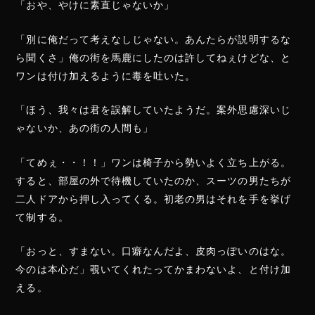
「おや、やけに素直じゃないか」
「別に俺だって考えなしじゃない。あんたらが説明するな
ら聞くさ」俺の街を馬鹿にしたのは許してねぇけどな、と
ワンは付け加えるように毒を吐いた。
「ほう、我々は君を誤解していたようだ。案外思慮深いじ
ゃないか、あの街の人間も」
「てめぇ・・！！」ワンは椅子から勢いよく立ち上がる。
すると、部屋の外で待機していたのか、スーツの男たちが
二人ドアから押し入ってくる。初老の男はそれを手を挙げ
て制する。
「おっと、すまない。口癖なんだよ、皮肉っぽいのはな。
今のは本心だ」覗いてくれたってかまわないよ、と付け加
える。