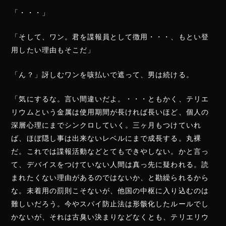
「・・・」
「そして、ワン。君を諜報員として徴用・・・、もとい登
用したい理由もそこだ」
「ん？」訝しむワンを咳払いで遮って、男は続ける。
「気にするな。言い間違いだよ。・・・ともかく、テリエ
リウムという金属は使用期間が長ければ長いほど、個人の
深層心理にまでシンクロしていく。三ヶ月もつけていれ
ば、ほぼ隠し事は出来ないレベルにまで成長する。丸裸
だ。これでは諜報活動などとてもできやしない。かと言っ
て、デバイスをつけていない人間は真っ先に疑われる。読
まれたくない理由があるのではないか、と勘繰られるから
な。未着用の罰則こそないが、他国の中枢に入り込むのは
難しいだろう。今やスパイ防止法は形骸化したルールでし
かないが、それは古臭い決まりなどなくとも、テリエリウ