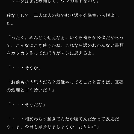
マエダはまた破顔して、ワンの背中を叩く。
程なくして、二人は人の熱でむせ返る会議室から脱出し
た。
「ったく。めんどくせえなぁ。いくら俺らが公僕だからっ
て、こんなにこき使うかね。これなら訳のわかんない書類
をカタカタ作ってたほうがマシに思えるよ」
「・・・そうか」
「お前もそう思うだろ？最近やってることと言えば、瓦礫
の処理とゴミ拾いだ！」
「・・・そうだな」
「・・・相変わらず起きてんだか寝てんだかって反応だ
な。ま、今日も頑張りましょうか。お互いに」